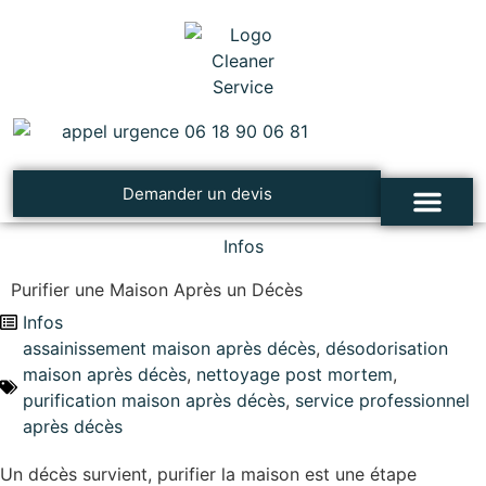
Demander un devis
Infos
Cleaner Service
Nettoyage après un décès
Désinfection et traiteme
Troubles, syndromes et addictions
Contacter Cleaner Service
Purifier une Maison Après un Décès
Infos
assainissement maison après décès
,
désodorisation
maison après décès
,
nettoyage post mortem
,
purification maison après décès
,
service professionnel
après décès
Un décès survient, purifier la maison est une étape