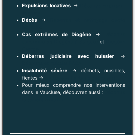
Expulsions locatives
→
Débarras expulsion
Avignon
Décès
→
Débarras et nettoyage décès
Marseille
Cas extrêmes de Diogène
→
Débarras
syndrome de Diogène à Sorgues
et
Diogène
Orange
Débarras judiciaire avec huissier
→
Débarras et huissier PACA
Insalubrité sévère
→ déchets, nuisibles,
fientes →
Nettoyage fientes pigeons Apt
Pour mieux comprendre nos interventions
dans le Vaucluse, découvrez aussi :
Débarras
logement Avignon
.