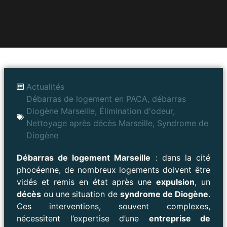
Actualités
Débarras de logement en PACA
,
débarras
Diogène Marseille
,
Élimination d'odeur
,
Nettoyage après décès Marseille
,
Syndrome de
Diogène
Débarras de logement Marseille
: dans la cité
phocéenne, de nombreux logements doivent être
vidés et remis en état après une
expulsion
, un
décès
ou une situation de
syndrome de Diogène
.
Ces interventions, souvent complexes,
nécessitent l’expertise d’une
entreprise de