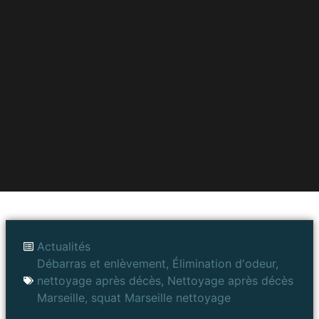
Actualités
Débarras et enlèvement
,
Élimination d'odeur
,
nettoyage après décès
,
Nettoyage après décès
Marseille
,
squat Marseille nettoyage