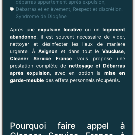
débarras appartement après expulsion
,
Débarras et enlèvement
,
Respect et discrétion
,
Syndrome de Diogène
Après une
expulsion locative
ou un
logement
abandonné
, il est souvent nécessaire de vider,
nettoyer et désinfecter les lieux de manière
urgente. À
Avignon
et dans tout le
Vaucluse
,
Cleaner Service France
vous propose une
prestation complète de
nettoyage et Débarras
après expulsion
, avec en option la
mise en
garde-meuble
des effets personnels récupérés.
Pourquoi faire appel à