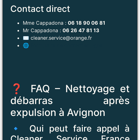
Contact direct
Mme Cappadona :
06 18 90 06 81
Mr Cappadona :
06 26 47 81 13
✉️
cleaner.service@orange.fr
🌐
Formulaire de contact en ligne
❓ FAQ – Nettoyage et
débarras après
expulsion à Avignon
🔹 Qui peut faire appel à
Cleaner Service France