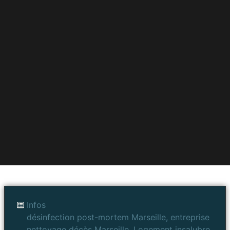
Infos
désinfection post-mortem Marseille
,
entreprise
nettoyage décès Marseille
,
Logement insalubre