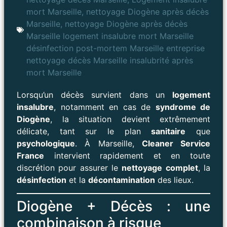
mort Marseille
,
nettoyage Diogène après décès
Marseille
,
nettoyage Diogène après décès
Marseille logement insalubre mort Marseille
désinfection post-mortem Marseille entreprise
nettoyage décès Marseille insalubrité après
mort Marseille
Lorsqu’un décès survient dans un
logement
insalubre
, notamment en cas de
syndrome de
Diogène
, la situation devient extrêmement
délicate, tant sur le plan
sanitaire
que
psychologique
. À Marseille,
Cleaner Service
France
intervient rapidement et en toute
discrétion pour assurer le
nettoyage complet
, la
désinfection
et la
décontamination
des lieux.
Diogène + Décès : une
combinaison à risque