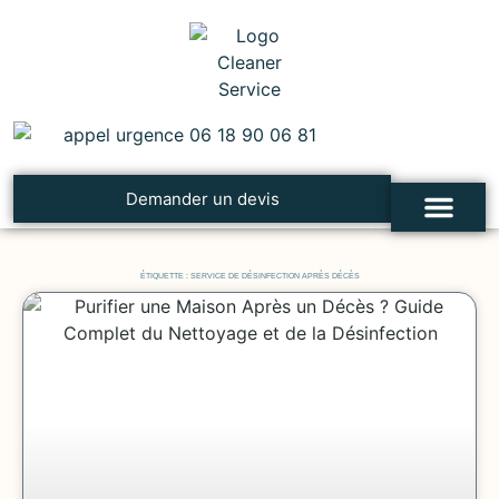
Demander un devis
Cleaner Service
Nettoyage après un décès
Désinfection et traiteme
Troubles, syndromes et addictions
Contacter Cleaner Service
ÉTIQUETTE : SERVICE DE DÉSINFECTION APRÈS DÉCÈS