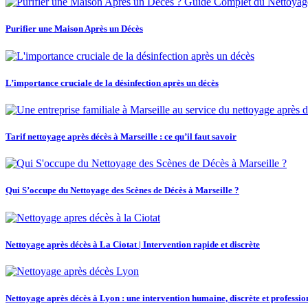
Purifier une Maison Après un Décès
L’importance cruciale de la désinfection après un décès
Tarif nettoyage après décès à Marseille : ce qu’il faut savoir
Qui S’occupe du Nettoyage des Scènes de Décès à Marseille ?
Nettoyage après décès à La Ciotat | Intervention rapide et discrète
Nettoyage après décès à Lyon : une intervention humaine, discrète et professio