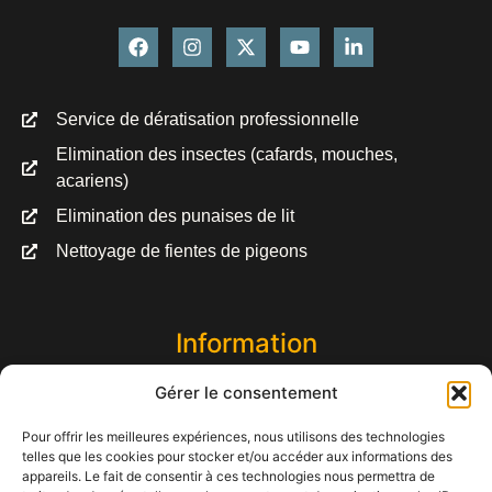
Service de dératisation professionnelle
Elimination des insectes (cafards, mouches,
acariens)
Elimination des punaises de lit
Nettoyage de fientes de pigeons
Information
Gérer le consentement
7 jours sur 7 de 8h à 18h
Pour offrir les meilleures expériences, nous utilisons des technologies
Devis gratuit et rapide sur simple appel
telles que les cookies pour stocker et/ou accéder aux informations des
appareils. Le fait de consentir à ces technologies nous permettra de
Certifié Certibiocide