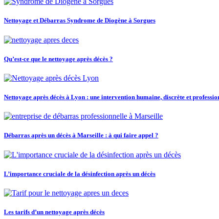
Nettoyage et Débarras Syndrome de Diogène à Sorgues
Qu’est-ce que le nettoyage après décès ?
Nettoyage après décès à Lyon : une intervention humaine, discrète et professio
Débarras après un décès à Marseille : à qui faire appel ?
L’importance cruciale de la désinfection après un décès
Les tarifs d’un nettoyage après décès