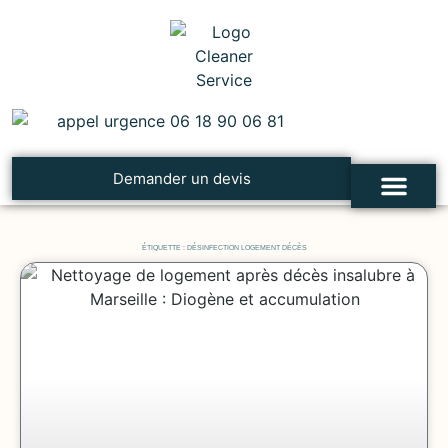
Demander un devis
Cleaner Service
Nettoyage après un décès
Désinfection et traiteme
Troubles, syndromes et addictions
Contacter Cleaner Service
ÉTIQUETTE : DÉSINFECTION LOGEMENT DÉCÈS