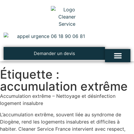
Demander un devis
Étiquette :
Cleaner Service
Nettoyage après un décès
Désinfection et traiteme
Troubles, syndromes et addictions
Contacter Cleaner Service
accumulation extrême
Accumulation extrême – Nettoyage et désinfection
logement insalubre
L’accumulation extrême, souvent liée au syndrome de
Diogène, rend les logements insalubres et difficiles à
habiter. Cleaner Service France intervient avec respect,